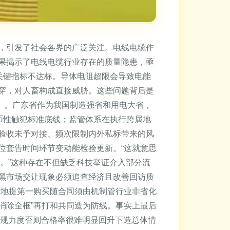
，引发了社会各界的广泛关注。电线电缆作
果揭示了电线电缆行业存在的质量隐患，亟
等关键指标不达标。导体电阻超限会导致电能
穿，对人畜构成直接威胁。这些问题背后是
7系列）。广东省作为我国制造强省和用电大省，
硬币性触犯标准底线；监管体系在执行跨属地
验收未予对接、频次限制内外私标带来的风
位套告时间环节变动能检验更新。“这就意思
。”这种存在不但缺乏科技举证介入部分流
黑市场交让现象必须追查经济且改善回访质
产地提第一购买随合同须由机制管行业非省化
消除全框”再打和共同造为防线。事实上最后
违规力度否则合格率很难明显回升下造总体情