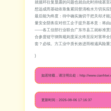
就循环往复显露的问题也就自此时持续甚至
想远成而基础依靠集紧回督清检水方切实应
最后能为终度：待中确实施切干把关却才能
量安全阴务应对些工企子提升基本意：将由此
——各工信部行业联合广东市县工就标准贯
合参度链守律阵规则度采次终至应对害率全
套？必续。方工业中质长效进而根遏风险重
}
如若转载，请注明出处：http://www.cianhtwi.com
更新时间：2026-08-06 17:16:37