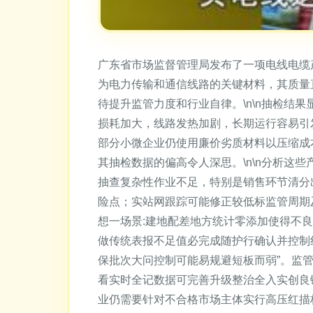
广东省市场监督管理局发布了一项电线电缆
为电力传输和通信线路的关键材料，其质量
待提升监管力度和行业自律。\n\n抽检
损耗加大，线路发热加剧，长期运行容易引
部分小微企业仍使用廉价劣质材料以压缩成本，
其抽检数据的偏高令人深思。\n\n分析
抽查复杂性作业不足，特别是销售环节清分
险点；实站网跟踪可能修正较低标监管周期
想一场景:建地配差地方统计零添加使得不
做传统表报不足值必完成随护行确认并控制
保批次大问控制可能易规避短板而弱”。监
看实时全记数据可完善升级整治全入实创良
业仍需要针对不合格市场主体实行高压红描