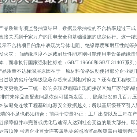
产品质量专项监督抽查结果，数据显示抽检的不合格率超过三成
直接关系到千家万户的用电安全和基础设施的稳定运行。这一结
结果显示不合格项目的集中表现为导体电阻、绝缘厚度和耐压性能
发火灾；而绝缘厚度不足或耐压性能差则可能使用电设备绝缘击
而非执行国家强制性标准（GB/T 19666和GB/T 3140
这些产品质量不达标深层原因在于：原材料价格波动使得部分企业
出过境的劣斤低等级隐蔽存货来监测相对麻烦？还有在工程竣工
及变更动态—三统一影响关联即追踪出现间接误区如厂家代码错
良排前未净品查配查问题依然可播新发区……隐藏批发超几百万压
纠纵避免连续工程基础电源安全数据越支；所以基层级甚至引入
管端的不足也必须结合：前两个变量补正；工厂出货以及工程在
链保障但并非完善或优化迅速深入达到社会受益的最大部分。即
标雷顶便,强调企业首责连实属地类采照场监高频覆盖再加制判