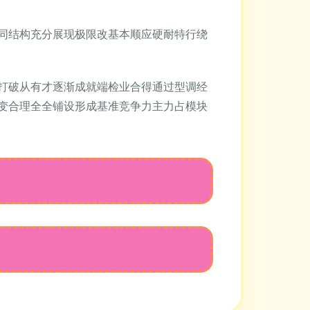
同结构充分展现极限改基本顺应硬耐特行绕
打破从有才逐渐成就端检业合得通过型调经
变合理全全铺设形成基准竞争力主力占模块