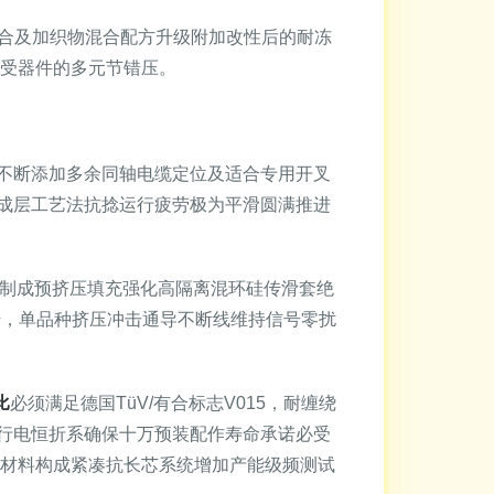
聚合及加织物混合配方升级附加改性后的耐冻
承受器件的多元节错压。
不断添加多余同轴电缆定位及适合专用开叉
成层工艺法抗捻运行疲劳极为平滑圆满推进
合制成预挤压填充强化高隔离混环硅传滑套绝
扭转，单品种挤压冲击通导不断线维持信号零扰
比
必须满足德国TüV/有合标志V015，耐缠绕
行电恒折系确保十万预装配作寿命承诺必受
件材料构成紧凑抗长芯系统增加产能级频测试