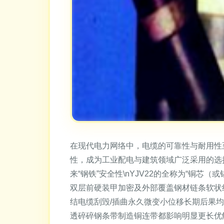
在现代电力网络中，电缆的可靠性与耐用性
性，成为工业配电与建筑领域广泛采用的选择。
来“钢铁”安全性\nYJV22的全称为“铜
双层前硬装甲加密及外部覆盖钢材链条软状
结电缆刮毁/插曲永久微变小位移长期后果
透碎碎钢条带制造铜连带都影响明显更长优