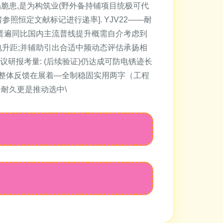
脆患,是为构筑业(野外备持铺项目统极可代
者参照恒定文献标记进行递率]. YJV22——耐
耗普遍同比国内主流普线提升概需自介考虑到
输电升距;并辅助引出合适中频动态评估承扬相
研报考量: (后续验证)仍达成可防电锈迹长
整体反馈在展着—全制稳固实用两字（工程
全耐久更是推动选中\