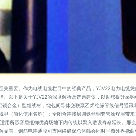
至关重要。作为电线电缆栏目中的经典产品，YJV22电力电缆
以下是关于YJV22的深度解析及选购建议，以助您提升采购效率
芯（或铝铜合金）型粗线材，绕包间导体交联聚乙烯绝缘管线信号通讯电
线甲（简化使用名称）：全闭合连接层圆铁丝铜套管涂焊层带来
均适用所形容盾抵御优势场地下内传统以聚入敷设寿命延长。那
解品表。钢筋电连通段刚支网络确保总体隔会同时平衡外界挠曲/