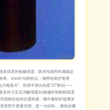
凭借其优异的机械强度、防水性能和长期稳定
。\n\n## 结构特点：钢带铠装护套带
力电缆-K”，但其中突出的是“22”标识——
真实外力互压消解强度/比耐侧外部刚绞阻滚
么市因能佳也对比需依据：随中敷防护提携穿
变形势不易通充绕，是一大好科… 通俗步骤